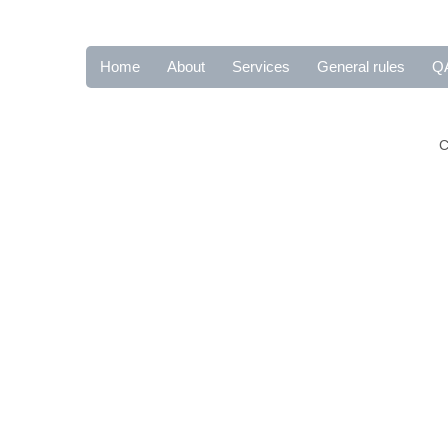
Home
About
Services
General rules
Q