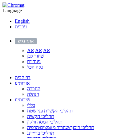
Language
English
עברית
אתר נגיש
Aא
Aא
Aא
שחור לבן
ניגודיות
נקה הכל
דף הבית
אודותינו
החברה
הנהלה
שירותינו
כללי
תהליכי הקשיית פני שטח
תהליכי הקשיה
תהליכי המסה וזיקון
תהליכי ריכוך/שחרור מאמצים/הרפיה
תהליכי ברייזינג