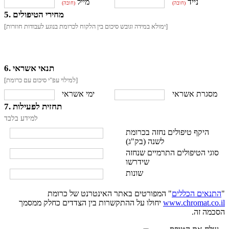
נייד
מייל
(חובה)
(חובה)
5. מחירי הטיפולים
[ימולא במידה וגובש סיכום בין הלקוח לכרומת בנוגע לעבודות חוזרות]
6. תנאי אשראי
[למילוי עפ"י סיכום עם כרומת]
מסגרת אשראי
ימי אשראי
7. תחזית לפעילות
למידע בלבד
היקף טיפולים נחזה בכרומת
לשנה (בק"ג)
סוגי הטיפולים התרמיים שנחזה
שידרשו
שונות
"
התנאים הכללים
" המפורטים באתר האינטרנט של כרומת
www.chromat.co.il
יחולו על ההתקשרות בין הצדדים כחלק ממסמך
הסכמה זה.