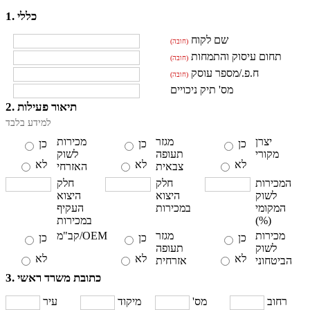
1. כללי
שם לקוח
(חובה)
תחום עיסוק והתמחות
(חובה)
ח.פ./מספר עוסק
(חובה)
מס' תיק ניכויים
2. תיאור פעילות
למידע בלבד
יצרן
מגזר
מכירות
כן
כן
כן
מקורי
תעופה
לשוק
לא
לא
לא
צבאית
האזרחי
המכירות
חלק
חלק
לשוק
היצוא
היצוא
המקומי
במכירות
העקיף
(%)
במכירות
מכירות
מגזר
קב"מ/OEM
כן
כן
כן
לשוק
תעופה
לא
לא
לא
הביטחוני
אזרחית
3. כתובת משרד ראשי
רחוב
מס'
מיקוד
עיר